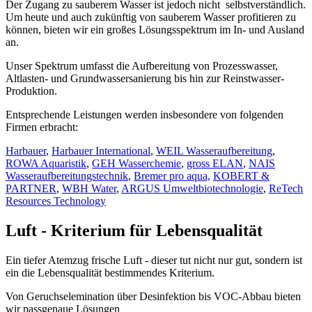
Der Zugang zu sauberem Wasser ist jedoch nicht selbstverständlich.
Um heute und auch zukünftig von sauberem Wasser profitieren zu
können, bieten wir ein großes Lösungsspektrum im In- und Ausland
an.
Unser Spektrum umfasst die Aufbereitung von Prozesswasser,
Altlasten- und Grundwassersanierung bis hin zur Reinstwasser-
Produktion.
Entsprechende Leistungen werden insbesondere von folgenden
Firmen erbracht:
Harbauer
,
Harbauer International
,
WEIL Wasseraufbereitung
,
ROWA Aquaristik
,
GEH Wasserchemie
,
gross ELAN
,
NAIS
Wasseraufbereitungstechnik
,
Bremer pro aqua,
KOBERT &
PARTNER
,
WBH Water
,
ARGUS Umweltbiotechnologie
,
ReTech
Resources Technology
Luft - Kriterium für Lebensqualität
Ein tiefer Atemzug frische Luft - dieser tut nicht nur gut, sondern ist
ein die Lebensqualität bestimmendes Kriterium.
Von Geruchselemination über Desinfektion bis VOC-Abbau bieten
wir passgenaue Lösungen