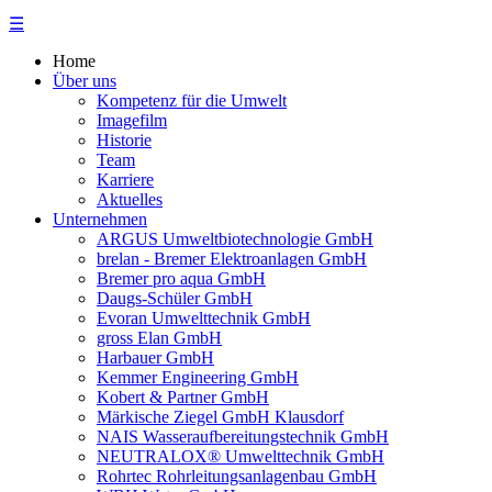
☰
Home
Über uns
Kompetenz für die Umwelt
Imagefilm
Historie
Team
Karriere
Aktuelles
Unternehmen
ARGUS Umweltbiotechnologie GmbH
brelan - Bremer Elektroanlagen GmbH
Bremer pro aqua GmbH
Daugs-Schüler GmbH
Evoran Umwelt­technik GmbH
gross Elan GmbH
Harbauer GmbH
Kemmer Engineering GmbH
Kobert & Partner GmbH
Märkische Ziegel GmbH Klausdorf
NAIS Wasseraufbereitungstechnik GmbH
NEUTRALOX® Umwelttechnik GmbH
Rohrtec Rohrleitungsanlagenbau GmbH