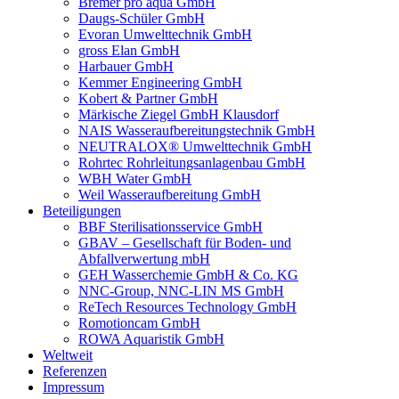
Bremer pro aqua GmbH
Daugs-Schüler GmbH
Evoran Umwelt­technik GmbH
gross Elan GmbH
Harbauer GmbH
Kemmer Engineering GmbH
Kobert & Partner GmbH
Märkische Ziegel GmbH Klausdorf
NAIS Wasseraufbereitungstechnik GmbH
NEUTRALOX® Umwelttechnik GmbH
Rohrtec Rohrleitungsanlagenbau GmbH
WBH Water GmbH
Weil Wasseraufbereitung GmbH
Beteiligungen
BBF Sterilisationsservice GmbH
GBAV – Gesellschaft für Boden- und
Abfallverwertung mbH
GEH Wasserchemie GmbH & Co. KG
NNC-Group, NNC-LIN MS GmbH
ReTech Resources Technology GmbH
Romotioncam GmbH
ROWA Aquaristik GmbH
Weltweit
Referenzen
Impressum