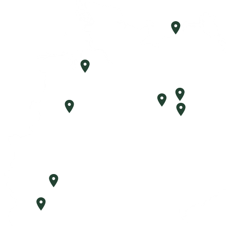
Rostock
Bremen
Brandenburg
Berlin
Osnabrück
Zossen
Hennef
Hillesheim