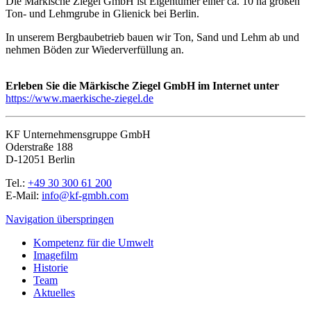
Die Märkische Ziegel GmbH ist Eigentümer einer ca. 10 ha großen
Ton- und Lehmgrube in Glienick bei Berlin.
In unserem Bergbaubetrieb bauen wir Ton, Sand und Lehm ab und
nehmen Böden zur Wiederverfüllung an.
Erleben Sie die Märkische Ziegel GmbH im Internet unter
https://www.maerkische-ziegel.de
KF Unternehmensgruppe GmbH
Oderstraße 188
D-12051 Berlin
Tel.:
+49 30 300 61 200
E-Mail:
info@kf-gmbh.com
Navigation überspringen
Kompetenz für die Umwelt
Imagefilm
Historie
Team
Aktuelles