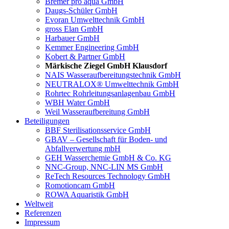
Bremer pro aqua GmbH
Daugs-Schüler GmbH
Evoran Umwelt­technik GmbH
gross Elan GmbH
Harbauer GmbH
Kemmer Engineering GmbH
Kobert & Partner GmbH
Märkische Ziegel GmbH Klausdorf
NAIS Wasseraufbereitungstechnik GmbH
NEUTRALOX® Umwelttechnik GmbH
Rohrtec Rohrleitungsanlagenbau GmbH
WBH Water GmbH
Weil Wasseraufbereitung GmbH
Beteiligungen
BBF Sterilisationsservice GmbH
GBAV – Gesellschaft für Boden- und
Abfallverwertung mbH
GEH Wasserchemie GmbH & Co. KG
NNC-Group, NNC-LIN MS GmbH
ReTech Resources Technology GmbH
Romotioncam GmbH
ROWA Aquaristik GmbH
Weltweit
Referenzen
Impressum