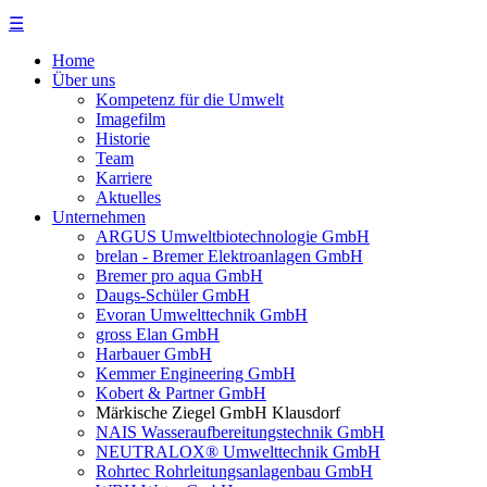
☰
Home
Über uns
Kompetenz für die Umwelt
Imagefilm
Historie
Team
Karriere
Aktuelles
Unternehmen
ARGUS Umweltbiotechnologie GmbH
brelan - Bremer Elektroanlagen GmbH
Bremer pro aqua GmbH
Daugs-Schüler GmbH
Evoran Umwelt­technik GmbH
gross Elan GmbH
Harbauer GmbH
Kemmer Engineering GmbH
Kobert & Partner GmbH
Märkische Ziegel GmbH Klausdorf
NAIS Wasseraufbereitungstechnik GmbH
NEUTRALOX® Umwelttechnik GmbH
Rohrtec Rohrleitungsanlagenbau GmbH