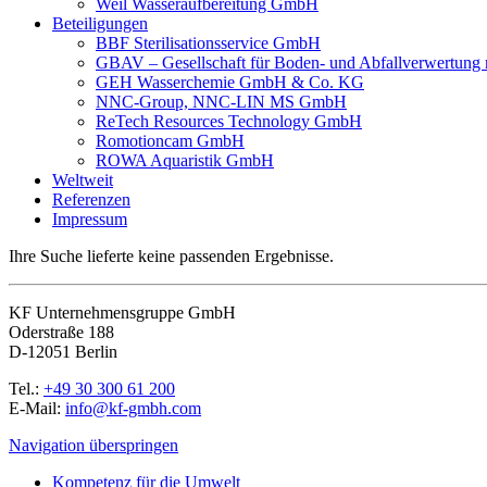
Weil Wasseraufbereitung GmbH
Beteiligungen
BBF Sterilisationsservice GmbH
GBAV – Gesellschaft für Boden- und Abfallverwertun
GEH Wasserchemie GmbH & Co. KG
NNC-Group, NNC-LIN MS GmbH
ReTech Resources Technology GmbH
Romotioncam GmbH
ROWA Aquaristik GmbH
Weltweit
Referenzen
Impressum
Ihre Suche lieferte keine passenden Ergebnisse.
KF Unternehmensgruppe GmbH
Oderstraße 188
D-12051 Berlin
Tel.:
+49 30 300 61 200
E-Mail:
info@kf-gmbh.com
Navigation überspringen
Kompetenz für die Umwelt