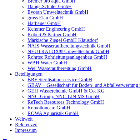
Bremer pro aqua GmbH
Daugs-Schüler GmbH
Evoran Umwelt­technik GmbH
gross Elan GmbH
Harbauer GmbH
Kemmer Engineering GmbH
Kobert & Partner GmbH
Märkische Ziegel GmbH Klausdorf
NAIS Wasseraufbereitungstechnik GmbH
NEUTRALOX® Umwelttechnik GmbH
Rohrtec Rohrleitungsanlagenbau GmbH
WBH Water GmbH
Weil Wasseraufbereitung GmbH
Beteiligungen
BBF Sterilisationsservice GmbH
GBAV – Gesellschaft für Boden- und Abfallverwertun
GEH Wasserchemie GmbH & Co. KG
NNC-Group, NNC-LIN MS GmbH
ReTech Resources Technology GmbH
Romotioncam GmbH
ROWA Aquaristik GmbH
Weltweit
Referenzen
Impressum