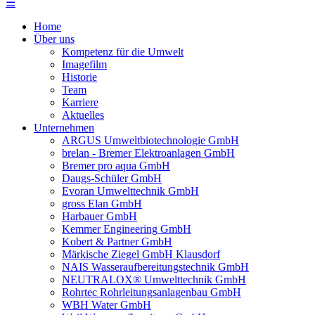
☰
Home
Über uns
Kompetenz für die Umwelt
Imagefilm
Historie
Team
Karriere
Aktuelles
Unternehmen
ARGUS Umweltbiotechnologie GmbH
brelan - Bremer Elektroanlagen GmbH
Bremer pro aqua GmbH
Daugs-Schüler GmbH
Evoran Umwelt­technik GmbH
gross Elan GmbH
Harbauer GmbH
Kemmer Engineering GmbH
Kobert & Partner GmbH
Märkische Ziegel GmbH Klausdorf
NAIS Wasseraufbereitungstechnik GmbH
NEUTRALOX® Umwelttechnik GmbH
Rohrtec Rohrleitungsanlagenbau GmbH
WBH Water GmbH