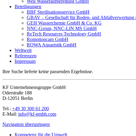
Weil Wasseraufbereitung GmbH
Beteiligungen
BBF Sterilisationsservice GmbH
GBAV – Gesellschaft für Boden- und Abfallverwertun
GEH Wasserchemie GmbH & Co. KG
NNC-Group, NNC-LIN MS GmbH
ReTech Resources Technology GmbH
Romotioncam GmbH
ROWA Aquaristik GmbH
Weltweit
Referenzen
Impressum
Ihre Suche lieferte keine passenden Ergebnisse.
KF Unternehmensgruppe GmbH
Oderstraße 188
D-12051 Berlin
Tel.:
+49 30 300 61 200
E-Mail:
info@kf-gmbh.com
Navigation überspringen
Kompetenz für die Umwelt