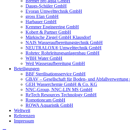
Bremer pro aqua GmbH
Daugs-Schüler GmbH
Evoran Umwelt­technik GmbH
gross Elan GmbH
Harbauer GmbH
Kemmer Engineering GmbH
Kobert & Partner GmbH
Märkische Ziegel GmbH Klausdorf
NAIS Wasseraufbereitungstechnik GmbH
NEUTRALOX® Umwelttechnik GmbH
Rohrtec Rohrleitungsanlagenbau GmbH
WBH Water GmbH
Weil Wasseraufbereitung GmbH
Beteiligungen
BBF Sterilisationsservice GmbH
GBAV – Gesellschaft für Boden- und Abfallverwertun
GEH Wasserchemie GmbH & Co. KG
NNC-Group, NNC-LIN MS GmbH
ReTech Resources Technology GmbH
Romotioncam GmbH
ROWA Aquaristik GmbH
Weltweit
Referenzen
Impressum