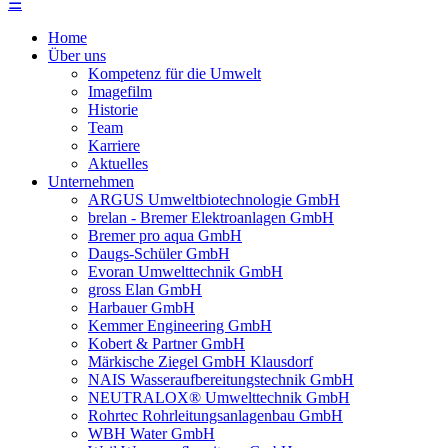
☰
Home
Über uns
Kompetenz für die Umwelt
Imagefilm
Historie
Team
Karriere
Aktuelles
Unternehmen
ARGUS Umweltbiotechnologie GmbH
brelan - Bremer Elektroanlagen GmbH
Bremer pro aqua GmbH
Daugs-Schüler GmbH
Evoran Umwelt­technik GmbH
gross Elan GmbH
Harbauer GmbH
Kemmer Engineering GmbH
Kobert & Partner GmbH
Märkische Ziegel GmbH Klausdorf
NAIS Wasseraufbereitungstechnik GmbH
NEUTRALOX® Umwelttechnik GmbH
Rohrtec Rohrleitungsanlagenbau GmbH
WBH Water GmbH