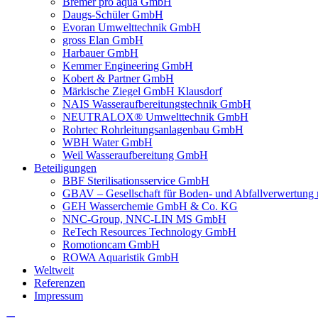
Bremer pro aqua GmbH
Daugs-Schüler GmbH
Evoran Umwelt­technik GmbH
gross Elan GmbH
Harbauer GmbH
Kemmer Engineering GmbH
Kobert & Partner GmbH
Märkische Ziegel GmbH Klausdorf
NAIS Wasseraufbereitungstechnik GmbH
NEUTRALOX® Umwelttechnik GmbH
Rohrtec Rohrleitungsanlagenbau GmbH
WBH Water GmbH
Weil Wasseraufbereitung GmbH
Beteiligungen
BBF Sterilisationsservice GmbH
GBAV – Gesellschaft für Boden- und Abfallverwertun
GEH Wasserchemie GmbH & Co. KG
NNC-Group, NNC-LIN MS GmbH
ReTech Resources Technology GmbH
Romotioncam GmbH
ROWA Aquaristik GmbH
Weltweit
Referenzen
Impressum