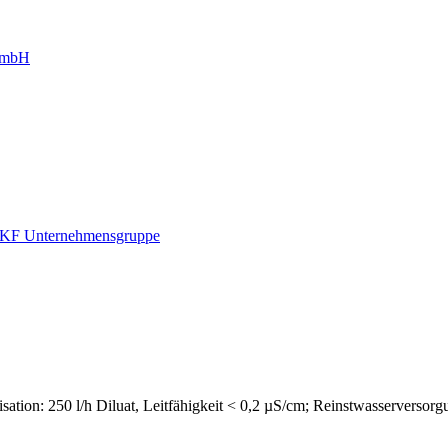
g mbH
r KF Unternehmensgruppe
nisation: 250 l/h Diluat, Leitfähigkeit < 0,2 µS/cm; Reinstwasserverso