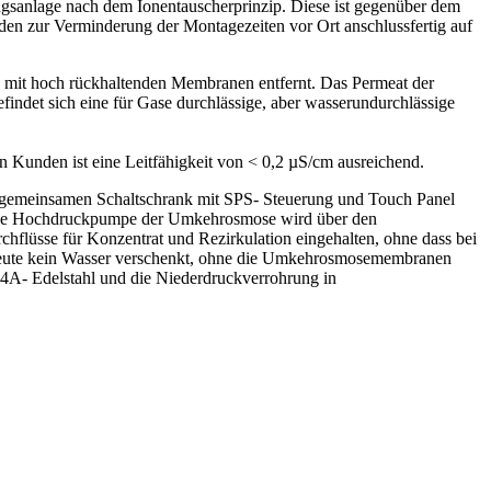
ngsanlage nach dem Ionentauscherprinzip. Diese ist gegenüber dem
den zur Verminderung der Montagezeiten vor Ort anschlussfertig auf
ge mit hoch rückhaltenden Membranen entfernt. Das Permeat der
det sich eine für Gase durchlässige, aber wasserundurchlässige
en Kunden ist eine Leitfähigkeit von < 0,2 µS/cm ausreichend.
 gemeinsamen Schaltschrank mit SPS- Steuerung und Touch Panel
rt. Die Hochdruckpumpe der Umkehrosmose wird über den
hflüsse für Konzentrat und Rezirkulation eingehalten, ohne dass bei
beute kein Wasser verschenkt, ohne die Umkehrosmosemembranen
4A- Edelstahl und die Niederdruckverrohrung in