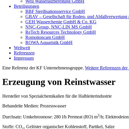
Weil Wasseraufbereitung GmbH
Beteiligungen
BBF Sterilisationsservice GmbH
GBAV – Gesellschaft für Boden- und Abfallverwertun
GEH Wasserchemie GmbH & Co. KG
NNC-Group, NNC-LIN MS GmbH
ReTech Resources Technology GmbH
Romotioncam GmbH
ROWA Aquaristik GmbH
Weltweit
Referenzen
Impressum
Eine Referenz der KF Unternehmensgruppe.
Weitere Referenzen de
Erzeugung von Reinstwasser
Hersteller von Spezialchemikalien für die Halbleiterindustrie
Behandelte Medien:
Prozesswasser
3
Durchsatz:
Umkehrosmose: 280 l/h Permeat (RO) m
/h; Elektrodeio
Stoffe:
CO₂, Gelöster organischer Kohlenstoff, Partikel, Salze