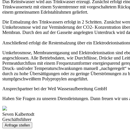
Das Reinstwasser wird aus Trinkwasser erzeugt. Zunächst erfolgt ei
Trinkwassernetz mit einem Systemtrenner mit vorgeschaltetem Rückspü
einem gemeinsamen Edelstahlrahmen geliefert.
Die Entsalzung des Trinkwassers erfolgt in 2 Schritten. Zunächst w
Umkehrosmose wird zur Verminderung der CO2- Konzentration über ei
Membran. Durch den auf der Gasseite angelegten Unterdruck wird da
Anschließend erfolgt die Restentsalzung über ein Elektrodeionisation
Umkehrosmose, Membranentgasung und Elektrodeionisation sind eben
angeschlossen. Alle Betriebsdaten, wie Durchflüsse, Drücke und Leit
Permeatdurchfluss mit einem Frequenzumformer energiesparend geregel
Druck- und/oder Temperaturschwankungen manuell „nachgeregelt“ w
durch zu hohe Übersättigungen oder zu geringe Überströmungen zu b
stumpfgeschweißtem Polypropylen ausgeführt.
Ansprechpartner bei der Weil Wasseraufbereitung GmbH
Haben Sie Fragen zu unseren Dienstleistungen. Dann freuen wir uns 
Seven Kalbertodt
Geschäftsführer
Anfrage stellen