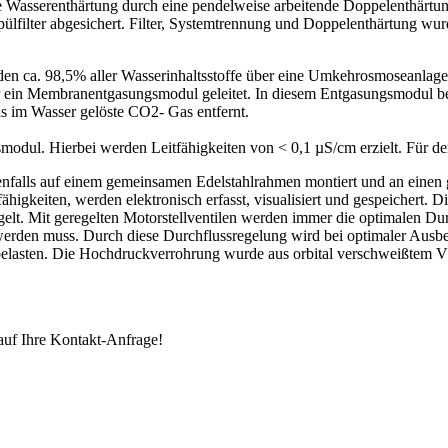
ne Wasserenthärtung durch eine pendelweise arbeitende Doppelenthärtu
lfilter abgesichert. Filter, Systemtrennung und Doppelenthärtung wur
erden ca. 98,5% aller Wasserinhaltsstoffe über eine Umkehrosmoseanla
n Membranentgasungsmodul geleitet. In diesem Entgasungsmodul befin
s im Wasser gelöste CO2- Gas entfernt.
smodul. Hierbei werden Leitfähigkeiten von < 0,1 µS/cm erzielt. Für d
falls auf einem gemeinsamen Edelstahlrahmen montiert und an einen
fähigkeiten, werden elektronisch erfasst, visualisiert und gespeiche
t. Mit geregelten Motorstellventilen werden immer die optimalen Durc
erden muss. Durch diese Durchflussregelung wird bei optimaler Aus
elasten. Die Hochdruckverrohrung wurde aus orbital verschweißtem V
auf Ihre Kontakt-Anfrage!