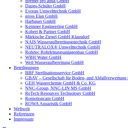
Bremer pro aqua GmbH
Daugs-Schüler GmbH
Evoran Umwelt­technik GmbH
gross Elan GmbH
Harbauer GmbH
Kemmer Engineering GmbH
Kobert & Partner GmbH
Märkische Ziegel GmbH Klausdorf
NAIS Wasseraufbereitungstechnik GmbH
NEUTRALOX® Umwelttechnik GmbH
Rohrtec Rohrleitungsanlagenbau GmbH
WBH Water GmbH
Weil Wasseraufbereitung GmbH
Beteiligungen
BBF Sterilisationsservice GmbH
GBAV – Gesellschaft für Boden- und Abfallverwertun
GEH Wasserchemie GmbH & Co. KG
NNC-Group, NNC-LIN MS GmbH
ReTech Resources Technology GmbH
Romotioncam GmbH
ROWA Aquaristik GmbH
Weltweit
Referenzen
Impressum