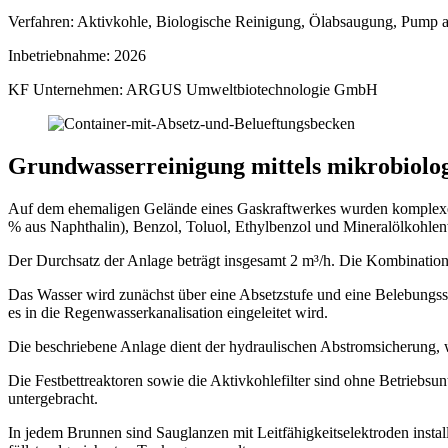
Verfahren:
Aktivkohle, Biologische Reinigung, Ölabsaugung, Pump a
Inbetriebnahme:
2026
KF Unternehmen:
ARGUS Umweltbiotechnologie GmbH
Grundwasserreinigung mittels mikrobiolo
Auf dem ehemaligen Gelände eines Gaskraftwerkes wurden komplexe
% aus Naphthalin), Benzol, Toluol, Ethylbenzol und Mineralölkohl
Der Durchsatz der Anlage beträgt insgesamt 2 m³/h. Die Kombination
Das Wasser wird zunächst über eine Absetzstufe und eine Belebungsst
es in die Regenwasserkanalisation eingeleitet wird.
Die beschriebene Anlage dient der hydraulischen Abstromsicherung, 
Die Festbettreaktoren sowie die Aktivkohlefilter sind ohne Betriebsu
untergebracht.
In jedem Brunnen sind Sauglanzen mit Leitfähigkeitselektroden ins