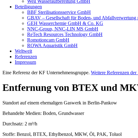
Weil Wasseraufbereitung GmbH
Beteiligungen
BBF Sterilisationsservice GmbH
GBAV – Gesellschaft für Boden- und Abfallverwertun
GEH Wasserchemie GmbH & Co. KG
NNC-Group, NNC-LIN MS GmbH
ReTech Resources Technology GmbH
Romotioncam GmbH
ROWA Aquaristik GmbH
Weltweit
Referenzen
Impressum
Eine Referenz der KF Unternehmensgruppe.
Weitere Referenzen de
Entfernung von BTEX und MKW 
Standort auf einem ehemaligen Gaswerk in Berlin-Pankow
Behandelte Medien:
Boden, Grundwasser
Durchsatz:
2 m³/h
Stoffe:
Benzol, BTEX, Ethylbenzol, MKW, Öl, PAK, Toluol