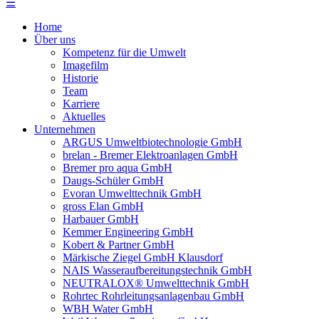
☰
Home
Über uns
Kompetenz für die Umwelt
Imagefilm
Historie
Team
Karriere
Aktuelles
Unternehmen
ARGUS Umweltbiotechnologie GmbH
brelan - Bremer Elektroanlagen GmbH
Bremer pro aqua GmbH
Daugs-Schüler GmbH
Evoran Umwelt­technik GmbH
gross Elan GmbH
Harbauer GmbH
Kemmer Engineering GmbH
Kobert & Partner GmbH
Märkische Ziegel GmbH Klausdorf
NAIS Wasseraufbereitungstechnik GmbH
NEUTRALOX® Umwelttechnik GmbH
Rohrtec Rohrleitungsanlagenbau GmbH
WBH Water GmbH