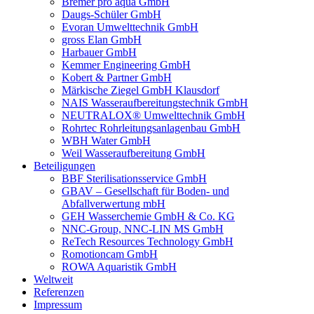
Bremer pro aqua GmbH
Daugs-Schüler GmbH
Evoran Umwelt­technik GmbH
gross Elan GmbH
Harbauer GmbH
Kemmer Engineering GmbH
Kobert & Partner GmbH
Märkische Ziegel GmbH Klausdorf
NAIS Wasseraufbereitungstechnik GmbH
NEUTRALOX® Umwelttechnik GmbH
Rohrtec Rohrleitungsanlagenbau GmbH
WBH Water GmbH
Weil Wasseraufbereitung GmbH
Beteiligungen
BBF Sterilisationsservice GmbH
GBAV – Gesellschaft für Boden- und
Abfallverwertung mbH
GEH Wasserchemie GmbH & Co. KG
NNC-Group, NNC-LIN MS GmbH
ReTech Resources Technology GmbH
Romotioncam GmbH
ROWA Aquaristik GmbH
Weltweit
Referenzen
Impressum