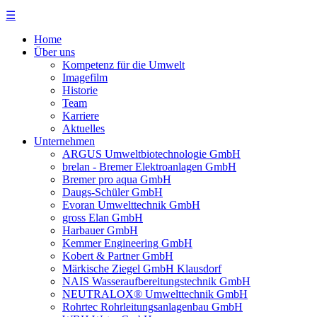
☰
Home
Über uns
Kompetenz für die Umwelt
Imagefilm
Historie
Team
Karriere
Aktuelles
Unternehmen
ARGUS Umweltbiotechnologie GmbH
brelan - Bremer Elektroanlagen GmbH
Bremer pro aqua GmbH
Daugs-Schüler GmbH
Evoran Umwelt­technik GmbH
gross Elan GmbH
Harbauer GmbH
Kemmer Engineering GmbH
Kobert & Partner GmbH
Märkische Ziegel GmbH Klausdorf
NAIS Wasseraufbereitungstechnik GmbH
NEUTRALOX® Umwelttechnik GmbH
Rohrtec Rohrleitungsanlagenbau GmbH