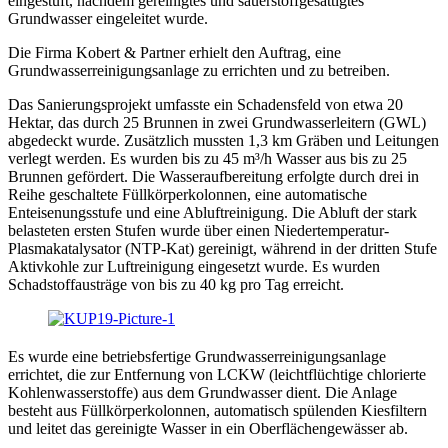
eingestuft, nachdem gereinigtes und sauerstoffgesättigtes
Grundwasser eingeleitet wurde.
Die Firma Kobert & Partner erhielt den Auftrag, eine
Grundwasserreinigungsanlage zu errichten und zu betreiben.
Das Sanierungsprojekt umfasste ein Schadensfeld von etwa 20
Hektar, das durch 25 Brunnen in zwei Grundwasserleitern (GWL)
abgedeckt wurde. Zusätzlich mussten 1,3 km Gräben und Leitungen
verlegt werden. Es wurden bis zu 45 m³/h Wasser aus bis zu 25
Brunnen gefördert. Die Wasseraufbereitung erfolgte durch drei in
Reihe geschaltete Füllkörperkolonnen, eine automatische
Enteisenungsstufe und eine Abluftreinigung. Die Abluft der stark
belasteten ersten Stufen wurde über einen Niedertemperatur-
Plasmakatalysator (NTP-Kat) gereinigt, während in der dritten Stufe
Aktivkohle zur Luftreinigung eingesetzt wurde. Es wurden
Schadstoffausträge von bis zu 40 kg pro Tag erreicht.
Es wurde eine betriebsfertige Grundwasserreinigungsanlage
errichtet, die zur Entfernung von LCKW (leichtflüchtige chlorierte
Kohlenwasserstoffe) aus dem Grundwasser dient. Die Anlage
besteht aus Füllkörperkolonnen, automatisch spülenden Kiesfiltern
und leitet das gereinigte Wasser in ein Oberflächengewässer ab.