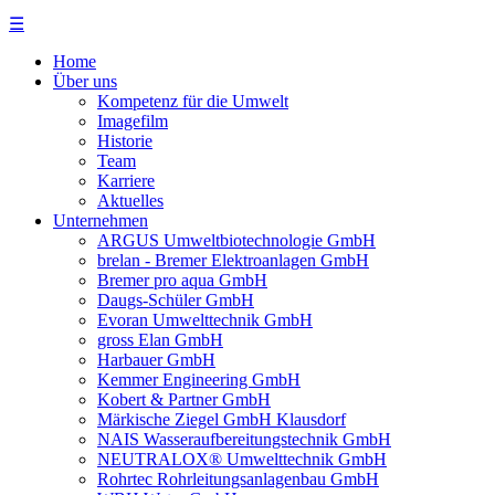
☰
Home
Über uns
Kompetenz für die Umwelt
Imagefilm
Historie
Team
Karriere
Aktuelles
Unternehmen
ARGUS Umweltbiotechnologie GmbH
brelan - Bremer Elektroanlagen GmbH
Bremer pro aqua GmbH
Daugs-Schüler GmbH
Evoran Umwelt­technik GmbH
gross Elan GmbH
Harbauer GmbH
Kemmer Engineering GmbH
Kobert & Partner GmbH
Märkische Ziegel GmbH Klausdorf
NAIS Wasseraufbereitungstechnik GmbH
NEUTRALOX® Umwelttechnik GmbH
Rohrtec Rohrleitungsanlagenbau GmbH