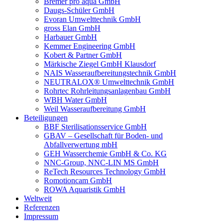
Bremer pro aqua GmbH
Daugs-Schüler GmbH
Evoran Umwelt­technik GmbH
gross Elan GmbH
Harbauer GmbH
Kemmer Engineering GmbH
Kobert & Partner GmbH
Märkische Ziegel GmbH Klausdorf
NAIS Wasseraufbereitungstechnik GmbH
NEUTRALOX® Umwelttechnik GmbH
Rohrtec Rohrleitungsanlagenbau GmbH
WBH Water GmbH
Weil Wasseraufbereitung GmbH
Beteiligungen
BBF Sterilisationsservice GmbH
GBAV – Gesellschaft für Boden- und
Abfallverwertung mbH
GEH Wasserchemie GmbH & Co. KG
NNC-Group, NNC-LIN MS GmbH
ReTech Resources Technology GmbH
Romotioncam GmbH
ROWA Aquaristik GmbH
Weltweit
Referenzen
Impressum