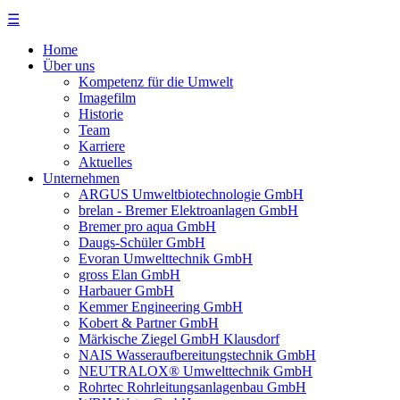
☰
Home
Über uns
Kompetenz für die Umwelt
Imagefilm
Historie
Team
Karriere
Aktuelles
Unternehmen
ARGUS Umweltbiotechnologie GmbH
brelan - Bremer Elektroanlagen GmbH
Bremer pro aqua GmbH
Daugs-Schüler GmbH
Evoran Umwelt­technik GmbH
gross Elan GmbH
Harbauer GmbH
Kemmer Engineering GmbH
Kobert & Partner GmbH
Märkische Ziegel GmbH Klausdorf
NAIS Wasseraufbereitungstechnik GmbH
NEUTRALOX® Umwelttechnik GmbH
Rohrtec Rohrleitungsanlagenbau GmbH