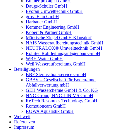
Bremer pro aqua GmbH
Daugs-Schüler GmbH
Evoran Umwelt­technik GmbH
gross Elan GmbH
Harbauer GmbH
Kemmer Engineering GmbH
Kobert & Partner GmbH
Märkische Ziegel GmbH Klausdorf
NAIS Wasseraufbereitungstechnik GmbH
NEUTRALOX® Umwelttechnik GmbH
Rohrtec Rohrleitungsanlagenbau GmbH
WBH Water GmbH
Weil Wasseraufbereitung GmbH
Beteiligungen
BBF Sterilisationsservice GmbH
GBAV – Gesellschaft für Boden- und
Abfallverwertung mbH
GEH Wasserchemie GmbH & Co. KG
NNC-Group, NNC-LIN MS GmbH
ReTech Resources Technology GmbH
Romotioncam GmbH
ROWA Aquaristik GmbH
Weltweit
Referenzen
Impressum