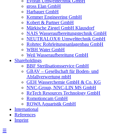
Evoran Umwelt­technik GmbH
gross Elan GmbH
Harbauer GmbH
Kemmer Engineering GmbH
Kobert & Partner GmbH
Märkische Ziegel GmbH Klausdorf
NAIS Wasseraufbereitungstechnik GmbH
NEUTRALOX® Umwelttechnik GmbH
Rohrtec Rohrleitungsanlagenbau GmbH
WBH Water GmbH
Weil Wasseraufbereitung GmbH
Shareholdings
BBF Sterilisationsservice GmbH
GBAV – Gesellschaft für Boden- und
Abfallverwertung mbH
GEH Wasserchemie GmbH & Co. KG
NNC-Group, NNC-LIN MS GmbH
ReTech Resources Technology GmbH
Romotioncam GmbH
ROWA Aquaristik GmbH
International
References
Imprint
☰