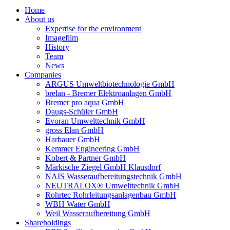
Home
About us
Expertise for the environment
Imagefilm
History
Team
News
Companies
ARGUS Umweltbiotechnologie GmbH
brelan - Bremer Elektroanlagen GmbH
Bremer pro aqua GmbH
Daugs-Schüler GmbH
Evoran Umwelt­technik GmbH
gross Elan GmbH
Harbauer GmbH
Kemmer Engineering GmbH
Kobert & Partner GmbH
Märkische Ziegel GmbH Klausdorf
NAIS Wasseraufbereitungstechnik GmbH
NEUTRALOX® Umwelttechnik GmbH
Rohrtec Rohrleitungsanlagenbau GmbH
WBH Water GmbH
Weil Wasseraufbereitung GmbH
Shareholdings