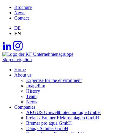
Brochure
News
Contact
DE
EN
Skip navigation
Home
About us
Expertise for the environment
Imagefilm
History
Team
News
Companies
ARGUS Umweltbiotechnologie GmbH
brelan - Bremer Elektroanlagen GmbH
Bremer pro aqua GmbH
Daugs-Schüler GmbH