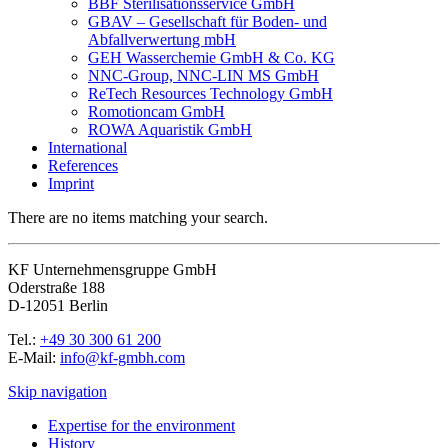
BBF Sterilisationsservice GmbH
GBAV – Gesellschaft für Boden- und
Abfallverwertung mbH
GEH Wasserchemie GmbH & Co. KG
NNC-Group, NNC-LIN MS GmbH
ReTech Resources Technology GmbH
Romotioncam GmbH
ROWA Aquaristik GmbH
International
References
Imprint
There are no items matching your search.
KF Unternehmensgruppe GmbH
Oderstraße 188
D-12051 Berlin
Tel.:
+49 30 300 61 200
E-Mail:
info@kf-gmbh.com
Skip navigation
Expertise for the environment
History