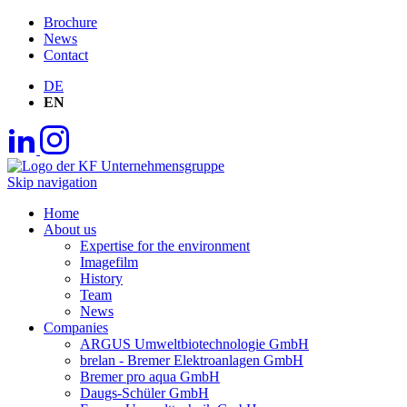
Brochure
News
Contact
DE
EN
Skip navigation
Home
About us
Expertise for the environment
Imagefilm
History
Team
News
Companies
ARGUS Umweltbiotechnologie GmbH
brelan - Bremer Elektroanlagen GmbH
Bremer pro aqua GmbH
Daugs-Schüler GmbH