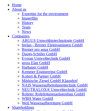
Home
About us
Expertise for the environment
Imagefilm
History
Team
News
Companies
ARGUS Umweltbiotechnologie GmbH
brelan - Bremer Elektroanlagen GmbH
Bremer pro aqua GmbH
Daugs-Schüler GmbH
Evoran Umwelt­technik GmbH
gross Elan GmbH
Harbauer GmbH
Kemmer Engineering GmbH
Kobert & Partner GmbH
Märkische Ziegel GmbH Klausdorf
NAIS Wasseraufbereitungstechnik GmbH
NEUTRALOX® Umwelttechnik GmbH
Rohrtec Rohrleitungsanlagenbau GmbH
WBH Water GmbH
Weil Wasseraufbereitung GmbH
Shareholdings