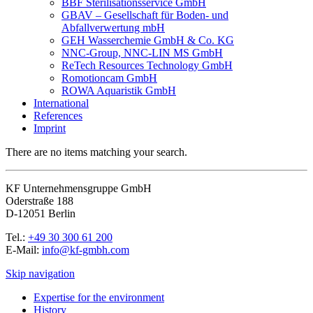
BBF Sterilisationsservice GmbH
GBAV – Gesellschaft für Boden- und
Abfallverwertung mbH
GEH Wasserchemie GmbH & Co. KG
NNC-Group, NNC-LIN MS GmbH
ReTech Resources Technology GmbH
Romotioncam GmbH
ROWA Aquaristik GmbH
International
References
Imprint
There are no items matching your search.
KF Unternehmensgruppe GmbH
Oderstraße 188
D-12051 Berlin
Tel.:
+49 30 300 61 200
E-Mail:
info@kf-gmbh.com
Skip navigation
Expertise for the environment
History