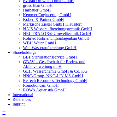
Evoran Umwelt­technik GmbH
gross Elan GmbH
Harbauer GmbH
Kemmer Engineering GmbH
Kobert & Partner GmbH
Märkische Ziegel GmbH Klausdorf
NAIS Wasseraufbereitungstechnik GmbH
NEUTRALOX® Umwelttechnik GmbH
Rohrtec Rohrleitungsanlagenbau GmbH
WBH Water GmbH
Weil Wasseraufbereitung GmbH
Shareholdings
BBF Sterilisationsservice GmbH
GBAV – Gesellschaft für Boden- und
Abfallverwertung mbH
GEH Wasserchemie GmbH & Co. KG
NNC-Group, NNC-LIN MS GmbH
ReTech Resources Technology GmbH
Romotioncam GmbH
ROWA Aquaristik GmbH
International
References
Imprint
☰