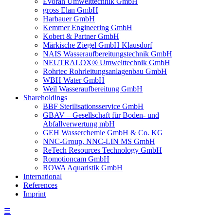
Evoran Umwelt­technik GmbH
gross Elan GmbH
Harbauer GmbH
Kemmer Engineering GmbH
Kobert & Partner GmbH
Märkische Ziegel GmbH Klausdorf
NAIS Wasseraufbereitungstechnik GmbH
NEUTRALOX® Umwelttechnik GmbH
Rohrtec Rohrleitungsanlagenbau GmbH
WBH Water GmbH
Weil Wasseraufbereitung GmbH
Shareholdings
BBF Sterilisationsservice GmbH
GBAV – Gesellschaft für Boden- und
Abfallverwertung mbH
GEH Wasserchemie GmbH & Co. KG
NNC-Group, NNC-LIN MS GmbH
ReTech Resources Technology GmbH
Romotioncam GmbH
ROWA Aquaristik GmbH
International
References
Imprint
☰