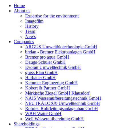
Home
About us
Expertise for the environment
Imagefilm
History
Team
News
Companies
ARGUS Umweltbiotechnologie GmbH
brelan - Bremer Elektroanlagen GmbH
Bremer pro aqua GmbH
Daugs-Schüler GmbH
Evoran Umwelt­technik GmbH
gross Elan GmbH
Harbauer GmbH
Kemmer Engineering GmbH
Kobert & Partner GmbH
Märkische Ziegel GmbH Klausdorf
NAIS Wasseraufbereitungstechnik GmbH
NEUTRALOX® Umwelttechnik GmbH
Rohrtec Rohrleitungsanlagenbau GmbH
WBH Water GmbH
Weil Wasseraufbereitung GmbH
Shareholdings