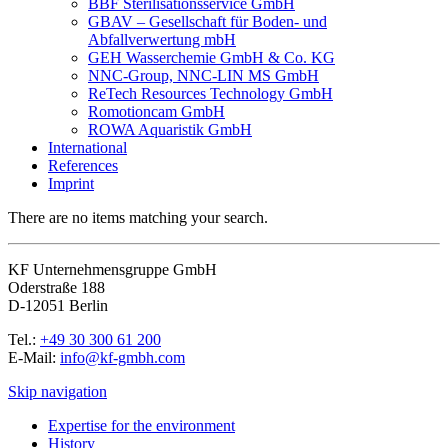
BBF Sterilisationsservice GmbH
GBAV – Gesellschaft für Boden- und
Abfallverwertung mbH
GEH Wasserchemie GmbH & Co. KG
NNC-Group, NNC-LIN MS GmbH
ReTech Resources Technology GmbH
Romotioncam GmbH
ROWA Aquaristik GmbH
International
References
Imprint
There are no items matching your search.
KF Unternehmensgruppe GmbH
Oderstraße 188
D-12051 Berlin
Tel.:
+49 30 300 61 200
E-Mail:
info@kf-gmbh.com
Skip navigation
Expertise for the environment
History