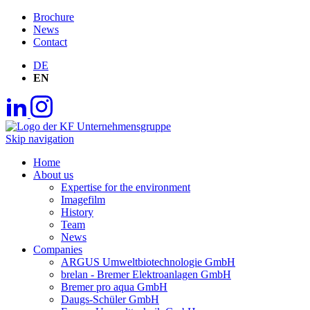
Brochure
News
Contact
DE
EN
Skip navigation
Home
About us
Expertise for the environment
Imagefilm
History
Team
News
Companies
ARGUS Umweltbiotechnologie GmbH
brelan - Bremer Elektroanlagen GmbH
Bremer pro aqua GmbH
Daugs-Schüler GmbH