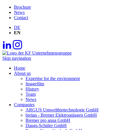
Brochure
News
Contact
DE
EN
Skip navigation
Home
About us
Expertise for the environment
Imagefilm
History
Team
News
Companies
ARGUS Umweltbiotechnologie GmbH
brelan - Bremer Elektroanlagen GmbH
Bremer pro aqua GmbH
Daugs-Schüler GmbH