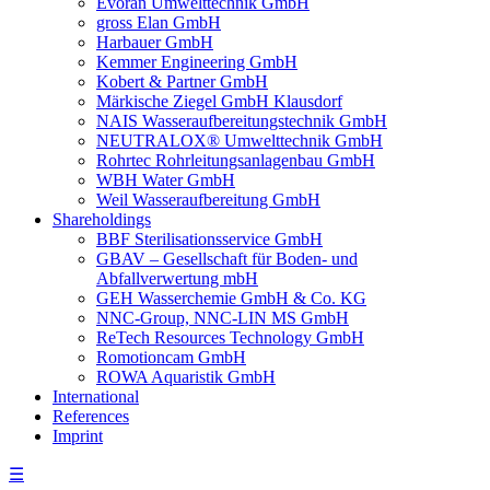
Evoran Umwelt­technik GmbH
gross Elan GmbH
Harbauer GmbH
Kemmer Engineering GmbH
Kobert & Partner GmbH
Märkische Ziegel GmbH Klausdorf
NAIS Wasseraufbereitungstechnik GmbH
NEUTRALOX® Umwelttechnik GmbH
Rohrtec Rohrleitungsanlagenbau GmbH
WBH Water GmbH
Weil Wasseraufbereitung GmbH
Shareholdings
BBF Sterilisationsservice GmbH
GBAV – Gesellschaft für Boden- und
Abfallverwertung mbH
GEH Wasserchemie GmbH & Co. KG
NNC-Group, NNC-LIN MS GmbH
ReTech Resources Technology GmbH
Romotioncam GmbH
ROWA Aquaristik GmbH
International
References
Imprint
☰