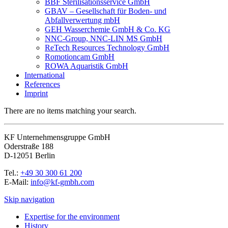
BBF Sterilisationsservice GmbH
GBAV – Gesellschaft für Boden- und
Abfallverwertung mbH
GEH Wasserchemie GmbH & Co. KG
NNC-Group, NNC-LIN MS GmbH
ReTech Resources Technology GmbH
Romotioncam GmbH
ROWA Aquaristik GmbH
International
References
Imprint
There are no items matching your search.
KF Unternehmensgruppe GmbH
Oderstraße 188
D-12051 Berlin
Tel.:
+49 30 300 61 200
E-Mail:
info@kf-gmbh.com
Skip navigation
Expertise for the environment
History