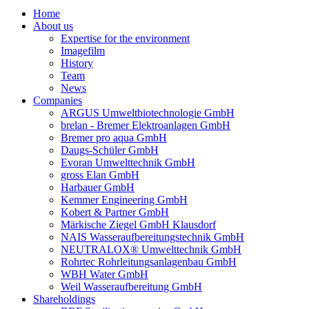
Home
About us
Expertise for the environment
Imagefilm
History
Team
News
Companies
ARGUS Umweltbiotechnologie GmbH
brelan - Bremer Elektroanlagen GmbH
Bremer pro aqua GmbH
Daugs-Schüler GmbH
Evoran Umwelt­technik GmbH
gross Elan GmbH
Harbauer GmbH
Kemmer Engineering GmbH
Kobert & Partner GmbH
Märkische Ziegel GmbH Klausdorf
NAIS Wasseraufbereitungstechnik GmbH
NEUTRALOX® Umwelttechnik GmbH
Rohrtec Rohrleitungsanlagenbau GmbH
WBH Water GmbH
Weil Wasseraufbereitung GmbH
Shareholdings