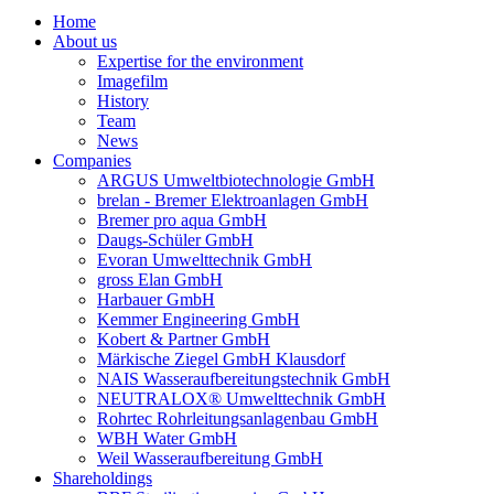
Home
About us
Expertise for the environment
Imagefilm
History
Team
News
Companies
ARGUS Umweltbiotechnologie GmbH
brelan - Bremer Elektroanlagen GmbH
Bremer pro aqua GmbH
Daugs-Schüler GmbH
Evoran Umwelt­technik GmbH
gross Elan GmbH
Harbauer GmbH
Kemmer Engineering GmbH
Kobert & Partner GmbH
Märkische Ziegel GmbH Klausdorf
NAIS Wasseraufbereitungstechnik GmbH
NEUTRALOX® Umwelttechnik GmbH
Rohrtec Rohrleitungsanlagenbau GmbH
WBH Water GmbH
Weil Wasseraufbereitung GmbH
Shareholdings