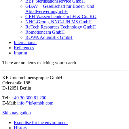
BBF Sterilisationsservice GmbH
GBAV – Gesellschaft für Boden- und
Abfallverwertung mbH
GEH Wasserchemie GmbH & Co. KG
NNC-Group, NNC-LIN MS GmbH
ReTech Resources Technology GmbH
Romotioncam GmbH
ROWA Aquaristik GmbH
International
References
Imprint
There are no items matching your search.
KF Unternehmensgruppe GmbH
Oderstraße 188
D-12051 Berlin
Tel.:
+49 30 300 61 200
E-Mail:
info@kf-gmbh.com
Skip navigation
Expertise for the environment
History