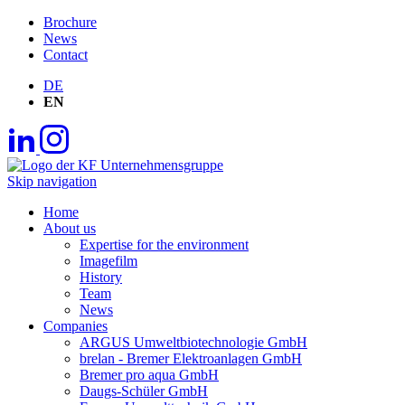
Brochure
News
Contact
DE
EN
Skip navigation
Home
About us
Expertise for the environment
Imagefilm
History
Team
News
Companies
ARGUS Umweltbiotechnologie GmbH
brelan - Bremer Elektroanlagen GmbH
Bremer pro aqua GmbH
Daugs-Schüler GmbH