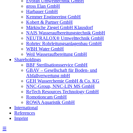
Evoran Umwelt­technik GmbH
gross Elan GmbH
Harbauer GmbH
Kemmer Engineering GmbH
Kobert & Partner GmbH
Märkische Ziegel GmbH Klausdorf
NAIS Wasseraufbereitungstechnik GmbH
NEUTRALOX® Umwelttechnik GmbH
Rohrtec Rohrleitungsanlagenbau GmbH
WBH Water GmbH
Weil Wasseraufbereitung GmbH
Shareholdings
BBF Sterilisationsservice GmbH
GBAV – Gesellschaft für Boden- und
Abfallverwertung mbH
GEH Wasserchemie GmbH & Co. KG
NNC-Group, NNC-LIN MS GmbH
ReTech Resources Technology GmbH
Romotioncam GmbH
ROWA Aquaristik GmbH
International
References
Imprint
☰