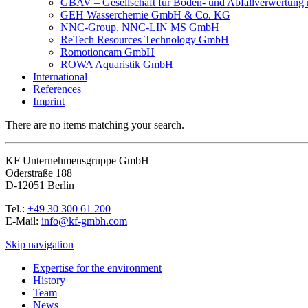
GBAV – Gesellschaft für Boden- und Abfallverwertun
GEH Wasserchemie GmbH & Co. KG
NNC-Group, NNC-LIN MS GmbH
ReTech Resources Technology GmbH
Romotioncam GmbH
ROWA Aquaristik GmbH
International
References
Imprint
There are no items matching your search.
KF Unternehmensgruppe GmbH
Oderstraße 188
D-12051 Berlin
Tel.:
+49 30 300 61 200
E-Mail:
info@kf-gmbh.com
Skip navigation
Expertise for the environment
History
Team
News