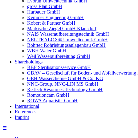
Evoran Umwelt­technik GmbH
gross Elan GmbH
Harbauer GmbH
Kemmer Engineering GmbH
Kobert & Partner GmbH
Märkische Ziegel GmbH Klausdorf
NAIS Wasseraufbereitungstechnik GmbH
NEUTRALOX® Umwelttechnik GmbH
Rohrtec Rohrleitungsanlagenbau GmbH
WBH Water GmbH
Weil Wasseraufbereitung GmbH
Shareholdings
BBF Sterilisationsservice GmbH
GBAV – Gesellschaft für Boden- und Abfallverwertun
GEH Wasserchemie GmbH & Co. KG
NNC-Group, NNC-LIN MS GmbH
ReTech Resources Technology GmbH
Romotioncam GmbH
ROWA Aquaristik GmbH
International
References
Imprint
☰