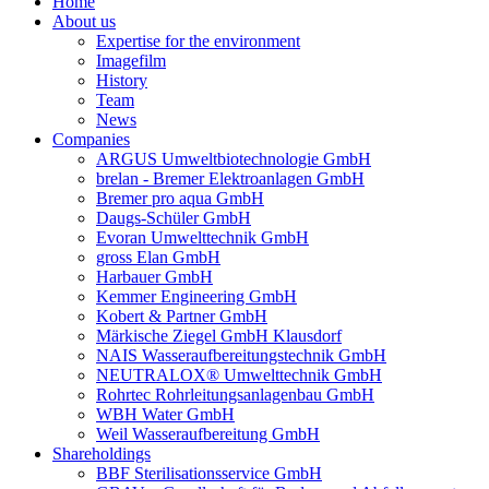
Home
About us
Expertise for the environment
Imagefilm
History
Team
News
Companies
ARGUS Umweltbiotechnologie GmbH
brelan - Bremer Elektroanlagen GmbH
Bremer pro aqua GmbH
Daugs-Schüler GmbH
Evoran Umwelt­technik GmbH
gross Elan GmbH
Harbauer GmbH
Kemmer Engineering GmbH
Kobert & Partner GmbH
Märkische Ziegel GmbH Klausdorf
NAIS Wasseraufbereitungstechnik GmbH
NEUTRALOX® Umwelttechnik GmbH
Rohrtec Rohrleitungsanlagenbau GmbH
WBH Water GmbH
Weil Wasseraufbereitung GmbH
Shareholdings
BBF Sterilisationsservice GmbH