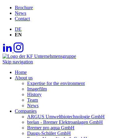
Brochure
News
Contact
DE
EN
Skip navigation
Home
About us
Expertise for the environment
Imagefilm
History
Team
News
Companies
ARGUS Umweltbiotechnologie GmbH
brelan - Bremer Elektroanlagen GmbH
Bremer pro aqua GmbH
Daugs-Schüler GmbH