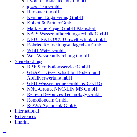
Evoran Umwelt­technik GmbH
gross Elan GmbH
Harbauer GmbH
Kemmer Engineering GmbH
Kobert & Partner GmbH
Märkische Ziegel GmbH Klausdorf
NAIS Wasseraufbereitungstechnik GmbH
NEUTRALOX® Umwelttechnik GmbH
Rohrtec Rohrleitungsanlagenbau GmbH
WBH Water GmbH
Weil Wasseraufbereitung GmbH
Shareholdings
BBF Sterilisationsservice GmbH
GBAV – Gesellschaft für Boden- und
Abfallverwertung mbH
GEH Wasserchemie GmbH & Co. KG
NNC-Group, NNC-LIN MS GmbH
ReTech Resources Technology GmbH
Romotioncam GmbH
ROWA Aquaristik GmbH
International
References
Imprint
☰