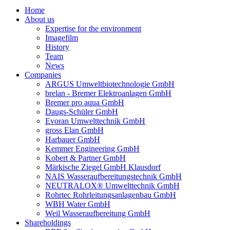
Home
About us
Expertise for the environment
Imagefilm
History
Team
News
Companies
ARGUS Umweltbiotechnologie GmbH
brelan - Bremer Elektroanlagen GmbH
Bremer pro aqua GmbH
Daugs-Schüler GmbH
Evoran Umwelt­technik GmbH
gross Elan GmbH
Harbauer GmbH
Kemmer Engineering GmbH
Kobert & Partner GmbH
Märkische Ziegel GmbH Klausdorf
NAIS Wasseraufbereitungstechnik GmbH
NEUTRALOX® Umwelttechnik GmbH
Rohrtec Rohrleitungsanlagenbau GmbH
WBH Water GmbH
Weil Wasseraufbereitung GmbH
Shareholdings