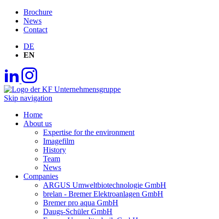
Brochure
News
Contact
DE
EN
Skip navigation
Home
About us
Expertise for the environment
Imagefilm
History
Team
News
Companies
ARGUS Umweltbiotechnologie GmbH
brelan - Bremer Elektroanlagen GmbH
Bremer pro aqua GmbH
Daugs-Schüler GmbH