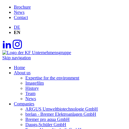
Brochure
News
Contact
DE
EN
Skip navigation
Home
About us
Expertise for the environment
Imagefilm
History
Team
News
Companies
ARGUS Umweltbiotechnologie GmbH
brelan - Bremer Elektroanlagen GmbH
Bremer pro aqua GmbH
Daugs-Schüler GmbH