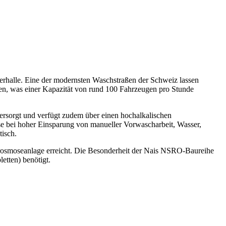
gerhalle. Eine der modernsten Waschstraßen der Schweiz lassen
en, was einer Kapazität von rund 100 Fahrzeugen pro Stunde
 versorgt und verfügt zudem über einen hochalkalischen
se bei hoher Einsparung von manueller Vorwascharbeit, Wasser,
tisch.
hrosmoseanlage erreicht. Die Besonderheit der Nais NSRO-Baureihe
etten) benötigt.