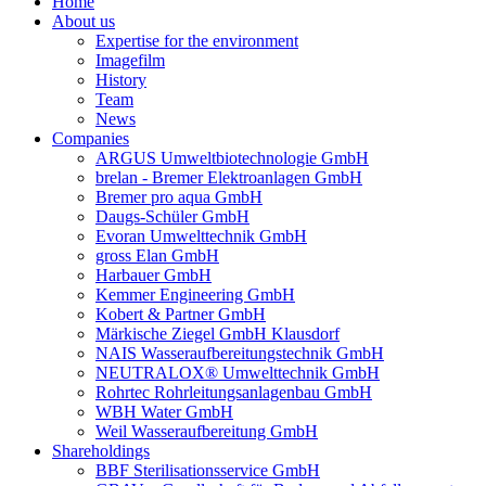
Home
About us
Expertise for the environment
Imagefilm
History
Team
News
Companies
ARGUS Umweltbiotechnologie GmbH
brelan - Bremer Elektroanlagen GmbH
Bremer pro aqua GmbH
Daugs-Schüler GmbH
Evoran Umwelt­technik GmbH
gross Elan GmbH
Harbauer GmbH
Kemmer Engineering GmbH
Kobert & Partner GmbH
Märkische Ziegel GmbH Klausdorf
NAIS Wasseraufbereitungstechnik GmbH
NEUTRALOX® Umwelttechnik GmbH
Rohrtec Rohrleitungsanlagenbau GmbH
WBH Water GmbH
Weil Wasseraufbereitung GmbH
Shareholdings
BBF Sterilisationsservice GmbH