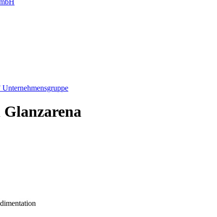
g mbH
F Unternehmensgruppe
i Glanzarena
edimentation