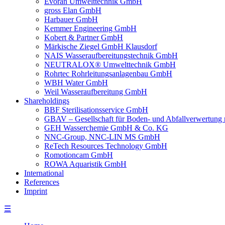
Evoran Umwelt­technik GmbH
gross Elan GmbH
Harbauer GmbH
Kemmer Engineering GmbH
Kobert & Partner GmbH
Märkische Ziegel GmbH Klausdorf
NAIS Wasseraufbereitungstechnik GmbH
NEUTRALOX® Umwelttechnik GmbH
Rohrtec Rohrleitungsanlagenbau GmbH
WBH Water GmbH
Weil Wasseraufbereitung GmbH
Shareholdings
BBF Sterilisationsservice GmbH
GBAV – Gesellschaft für Boden- und Abfallverwertun
GEH Wasserchemie GmbH & Co. KG
NNC-Group, NNC-LIN MS GmbH
ReTech Resources Technology GmbH
Romotioncam GmbH
ROWA Aquaristik GmbH
International
References
Imprint
☰