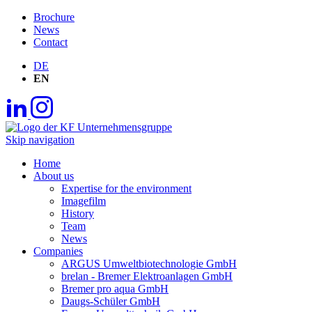
Brochure
News
Contact
DE
EN
Skip navigation
Home
About us
Expertise for the environment
Imagefilm
History
Team
News
Companies
ARGUS Umweltbiotechnologie GmbH
brelan - Bremer Elektroanlagen GmbH
Bremer pro aqua GmbH
Daugs-Schüler GmbH