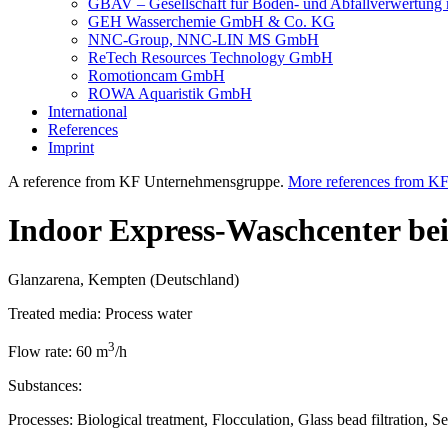
GBAV – Gesellschaft für Boden- und Abfallverwertun
GEH Wasserchemie GmbH & Co. KG
NNC-Group, NNC-LIN MS GmbH
ReTech Resources Technology GmbH
Romotioncam GmbH
ROWA Aquaristik GmbH
International
References
Imprint
A reference from KF Unternehmensgruppe.
More references from K
Indoor Express-Waschcenter be
Glanzarena, Kempten (Deutschland)
Treated media:
Process water
3
Flow rate:
60 m
/h
Substances:
Processes:
Biological treatment, Flocculation, Glass bead filtration, S