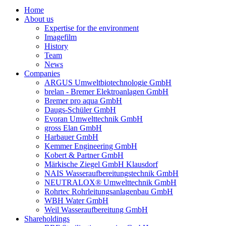
Home
About us
Expertise for the environment
Imagefilm
History
Team
News
Companies
ARGUS Umweltbiotechnologie GmbH
brelan - Bremer Elektroanlagen GmbH
Bremer pro aqua GmbH
Daugs-Schüler GmbH
Evoran Umwelt­technik GmbH
gross Elan GmbH
Harbauer GmbH
Kemmer Engineering GmbH
Kobert & Partner GmbH
Märkische Ziegel GmbH Klausdorf
NAIS Wasseraufbereitungstechnik GmbH
NEUTRALOX® Umwelttechnik GmbH
Rohrtec Rohrleitungsanlagenbau GmbH
WBH Water GmbH
Weil Wasseraufbereitung GmbH
Shareholdings