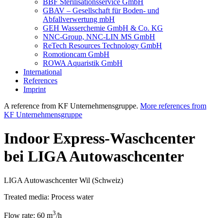
BBF Sterilisationsservice GmbH
GBAV – Gesellschaft für Boden- und
Abfallverwertung mbH
GEH Wasserchemie GmbH & Co. KG
NNC-Group, NNC-LIN MS GmbH
ReTech Resources Technology GmbH
Romotioncam GmbH
ROWA Aquaristik GmbH
International
References
Imprint
A reference from KF Unternehmensgruppe.
More references from
KF Unternehmensgruppe
Indoor Express-Waschcenter
bei LIGA Autowaschcenter
LIGA Autowaschcenter Wil (Schweiz)
Treated media:
Process water
3
Flow rate:
60 m
/h