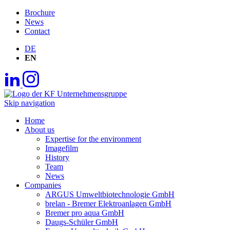
Brochure
News
Contact
DE
EN
Skip navigation
Home
About us
Expertise for the environment
Imagefilm
History
Team
News
Companies
ARGUS Umweltbiotechnologie GmbH
brelan - Bremer Elektroanlagen GmbH
Bremer pro aqua GmbH
Daugs-Schüler GmbH