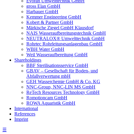
Evoran Umwelt­technik GmbH
gross Elan GmbH
Harbauer GmbH
Kemmer Engineering GmbH
Kobert & Partner GmbH
Märkische Ziegel GmbH Klausdorf
NAIS Wasseraufbereitungstechnik GmbH
NEUTRALOX® Umwelttechnik GmbH
Rohrtec Rohrleitungsanlagenbau GmbH
WBH Water GmbH
Weil Wasseraufbereitung GmbH
Shareholdings
BBF Sterilisationsservice GmbH
GBAV – Gesellschaft für Boden- und
Abfallverwertung mbH
GEH Wasserchemie GmbH & Co. KG
NNC-Group, NNC-LIN MS GmbH
ReTech Resources Technology GmbH
Romotioncam GmbH
ROWA Aquaristik GmbH
International
References
Imprint
☰